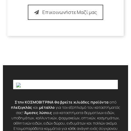
Επικοινωνήστε Μαζί μας
Στην ΚΟΣΜΟΒΙΤΡΙΝΑ θα βρείτε χιλιάδες προϊόντα
από
πλεξιγκλάς
και
μέταλλο
για τον εξοπλισμό του καταστήματός
σας!
Άμεσες λύσεις
για καταστήματα δερματίνων ειδών,
υποδημάτων, καλλυντικών, φαρμακείων, οπτικών, κοσμημάτων,
αθλητικών ειδών, ειδών δώρου, ενδυμάτων και πολλών ακόμα.
Ετοιμοπαράδοτα κομμάτια για κάθε ανάγκη ενός σύγχρονου