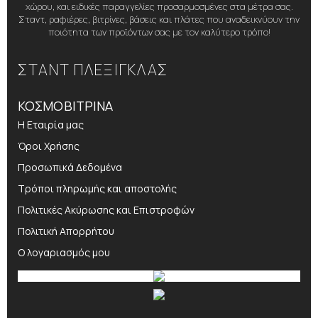
χώρου, και ειδικές παραγγελίες προσαρμοσμένες στα μέτρα σας.
Σταντ, ραφιέρες, βιτρίνες, βάσεις και πλάτες που αναδεικνύουν την
ποιότητα των προϊόντων σας με τον καλύτερο τρόπο!
ΣΤΑΝΤ ΠΛΕΞΙΓΚΛΑΣ
ΚΟΣΜΟΒΙΤΡΙΝΑ
Η Εταιρία μας
Όροι Χρήσης
Προσωπικά Δεδομένα
Τρόποι πληρωμής και αποστολής
Πολιτικές Ακύρωσης και Επιστροφών
Πολιτική Απορρήτου
Ο λογαριασμός μου