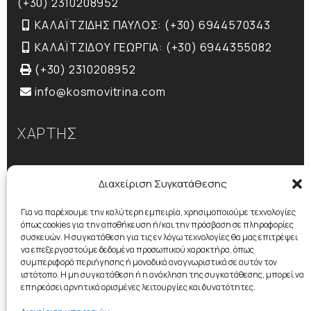
(+30) 2310208952
ΚΑΛΑΪΤΖΙΔΗΣ ΠΑΥΛΟΣ: (+30) 6944570343
ΚΑΛΑΪΤΖΙΔΟΥ ΓΕΩΡΓΙΑ: (+30) 6944355082
(+30) 2310208952
info@kosmovitrina.com
ΧΑΡΤΗΣ
Διαχείριση Συγκατάθεσης
Για να παρέχουμε την καλύτερη εμπειρία, χρησιμοποιούμε τεχνολογίες
όπως cookies για την αποθήκευση ή/και την πρόσβαση σε πληροφορίες
συσκευών. Η συγκατάθεση για τις εν λόγω τεχνολογίες θα μας επιτρέψει
να επεξεργαστούμε δεδομένα προσωπικού χαρακτήρα, όπως
συμπεριφορά περιήγησης ή μοναδικά αναγνωριστικά σε αυτόν τον
ιστότοπο. Η μη συγκατάθεση ή η ανάκληση της συγκατάθεσης, μπορεί να
επηρεάσει αρνητικά ορισμένες λειτουργίες και δυνατότητες.