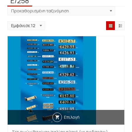
E/258
Επιλογή
Σετ τιμών Βιτρίνας Ιταλίας πλακέ (με ποδαράκι)