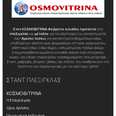
Στην ΚΟΣΜΟΒΙΤΡΙΝΑ θα βρείτε χιλιάδες προϊόντα
από
πλεξιγκλάς
και
μέταλλο
για τον εξοπλισμό του καταστήματός
σας!
Άμεσες λύσεις
για καταστήματα δερματίνων ειδών,
υποδημάτων, καλλυντικών, φαρμακείων, οπτικών, κοσμημάτων,
αθλητικών ειδών, ειδών δώρου, ενδυμάτων και πολλών ακόμα.
Ετοιμοπαράδοτα κομμάτια για κάθε ανάγκη ενός σύγχρονου
χώρου, και ειδικές παραγγελίες προσαρμοσμένες στα μέτρα σας.
Σταντ, ραφιέρες, βιτρίνες, βάσεις και πλάτες που αναδεικνύουν την
ποιότητα των προϊόντων σας με τον καλύτερο τρόπο!
ΣΤΑΝΤ ΠΛΕΞΙΓΚΛΑΣ
ΚΟΣΜΟΒΙΤΡΙΝΑ
Η Εταιρία μας
Όροι Χρήσης
Προσωπικά Δεδομένα