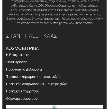
υποδημάτων, καλλυντικών, φαρμακείων, οπτικών, κοσμημάτων,
αθλητικών ειδών, ειδών δώρου, ενδυμάτων και πολλών ακόμα.
Ετοιμοπαράδοτα κομμάτια για κάθε ανάγκη ενός σύγχρονου
χώρου, και ειδικές παραγγελίες προσαρμοσμένες στα μέτρα σας.
Σταντ, ραφιέρες, βιτρίνες, βάσεις και πλάτες που αναδεικνύουν την
ποιότητα των προϊόντων σας με τον καλύτερο τρόπο!
ΣΤΑΝΤ ΠΛΕΞΙΓΚΛΑΣ
ΚΟΣΜΟΒΙΤΡΙΝΑ
Η Εταιρία μας
Όροι Χρήσης
Προσωπικά Δεδομένα
Τρόποι πληρωμής και αποστολής
Πολιτικές Ακύρωσης και Επιστροφών
Πολιτική Απορρήτου
Ο λογαριασμός μου