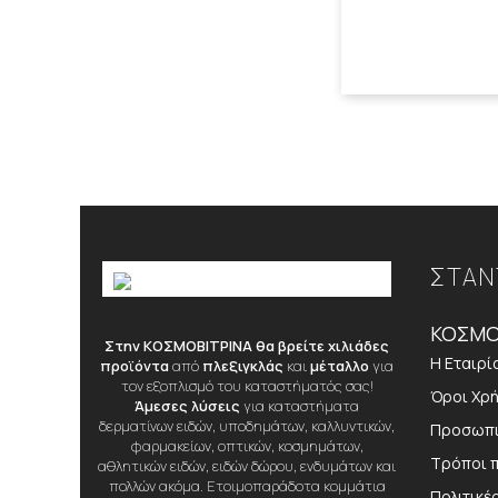
ΣΤΑΝ
ΚΟΣΜΟ
Στην ΚΟΣΜΟΒΙΤΡΙΝΑ θα βρείτε χιλιάδες
Η Εταιρί
προϊόντα
από
πλεξιγκλάς
και
μέταλλο
για
τον εξοπλισμό του καταστήματός σας!
Όροι Χρ
Άμεσες λύσεις
για καταστήματα
δερματίνων ειδών, υποδημάτων, καλλυντικών,
Προσωπι
φαρμακείων, οπτικών, κοσμημάτων,
Τρόποι 
αθλητικών ειδών, ειδών δώρου, ενδυμάτων και
πολλών ακόμα. Ετοιμοπαράδοτα κομμάτια
Πολιτικέ