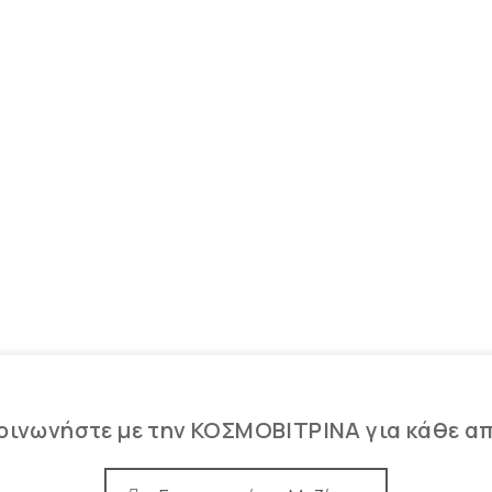
κάθετες
Σταντ για κολιέ –
μπούστα
Μονές
Σταντ με εγκοπές για
Γεφυράκια-ΠΙ Σταντ
αλυσίδες
Ολοκληρωμένες
Σταντ για γραβάτες
προτάσεις βιτρίνας
φουλάρια-ρούχα κ.α
κοσμημάτων
Κρεμαστράκια
Μασίφ πλεξιγκλάς 25-
30-40-50mm πάχος
οινωνήστε με την ΚΟΣΜΟΒΙΤΡΙΝΑ για κάθε α