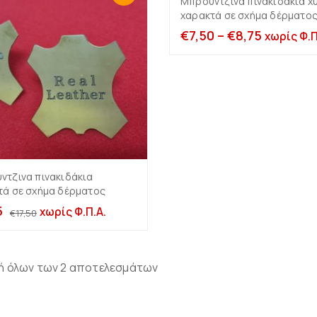
Μπρούντζινα πινακιδάκια χ
Επιλογή
χαρακτά σε σχήμα δέρματο
€
7,50
–
€
8,75
χωρίς Φ.Π
Σταντ για
Σταντ για Ζώνες
κοσμήματα
Πολλαπλά σταντ
ντζινα πινακιδάκια
Επιλογή
Βάσεις για δαχτυλίδια
τά σε σχήμα δέρματος
Μονά & διπλά σταντ
Μασίφ πλεξιγκλάς 10-
5
χωρίς Φ.Π.Α.
20-30mm πάχος
€
17,50
Βάσεις για
Πορτοφόλια –
Μασίφ πλεξιγκλάς 1-
Τσάντες
6cm ύψος & Τρίγωνα
μασίφ
ή όλων των 2 αποτελεσμάτων
Με χωρίσματα
Σταντ για σκουλαρίκια
(πορτοφολοθήκες
πάγκου)
Σταντ για βραχιόλια-
αλυσίδες-ρολόγια
Βάσεις κλιμακωτές &