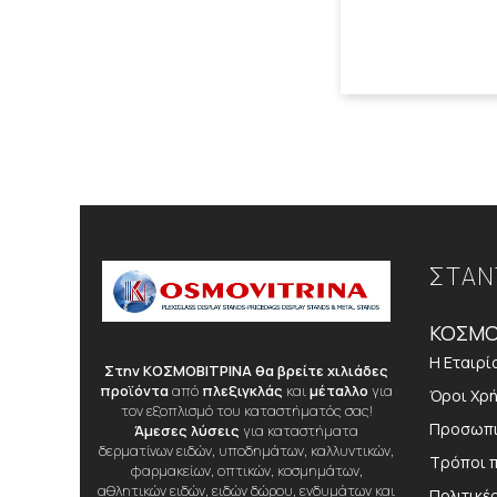
ΣΤΑΝ
ΚΟΣΜΟ
Η Εταιρί
Στην ΚΟΣΜΟΒΙΤΡΙΝΑ θα βρείτε χιλιάδες
προϊόντα
από
πλεξιγκλάς
και
μέταλλο
για
Όροι Χρ
τον εξοπλισμό του καταστήματός σας!
Προσωπι
Άμεσες λύσεις
για καταστήματα
δερματίνων ειδών, υποδημάτων, καλλυντικών,
Τρόποι 
φαρμακείων, οπτικών, κοσμημάτων,
αθλητικών ειδών, ειδών δώρου, ενδυμάτων και
Πολιτικέ