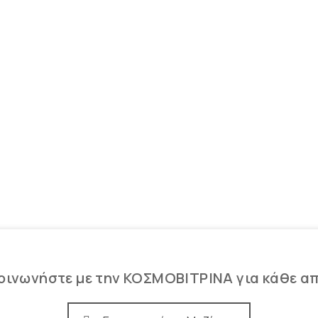
κάθετες
Σταντ για κολιέ –
μπούστα
Μονές
Σταντ με εγκοπές για
Γεφυράκια-ΠΙ Σταντ
αλυσίδες
Ολοκληρωμένες
Σταντ για γραβάτες
προτάσεις βιτρίνας
φουλάρια-ρούχα κ.α
κοσμημάτων
Κρεμαστράκια
Μασίφ πλεξιγκλάς 25-
30-40-50mm πάχος
οινωνήστε με την ΚΟΣΜΟΒΙΤΡΙΝΑ για κάθε α