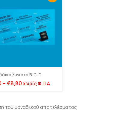
Σταντ για
Σταντ για Ζώνες
κοσμήματα
Πολλαπλά σταντ
δάκια λυγιστά B-C-D
Επιλογή
Βάσεις για δαχτυλίδια
Μονά & διπλά σταντ
0
–
€
8,80
χωρίς Φ.Π.Α.
Μασίφ πλεξιγκλάς 10-
20-30mm πάχος
Βάσεις για
Πορτοφόλια –
Μασίφ πλεξιγκλάς 1-
Τσάντες
6cm ύψος & Τρίγωνα
ση του μοναδικού αποτελέσματος
μασίφ
Με χωρίσματα
Σταντ για σκουλαρίκια
(πορτοφολοθήκες
πάγκου)
Σταντ για βραχιόλια-
αλυσίδες-ρολόγια
Βάσεις κλιμακωτές &