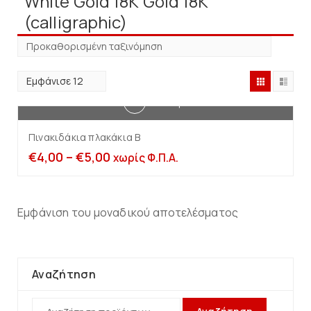
White Gold 18K Gold 18K
(calligraphic)
Επιλογή
Πινακιδάκια πλακάκια B
€
4,00
–
€
5,00
χωρίς Φ.Π.Α.
Εμφάνιση του μοναδικού αποτελέσματος
Αναζήτηση