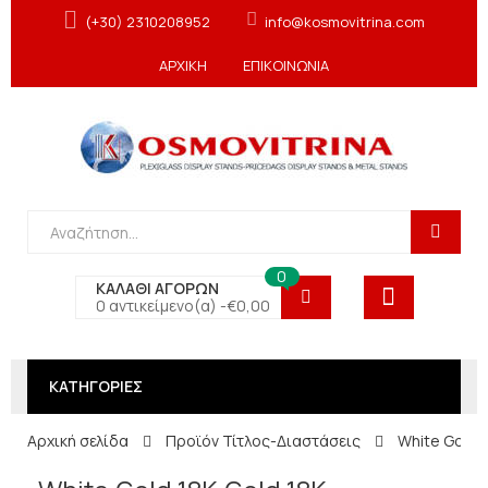
(+30) 2310208952
info@kosmovitrina.com
ΑΡΧΙΚΗ
ΕΠΙΚΟΙΝΩΝΙΑ
0
ΚΑΛΑΘΙ ΑΓΟΡΩΝ
0 αντικείμενο(α) -
€
0,00
ΚΑΤΗΓΟΡΙΕΣ
Αρχική σελίδα
Προϊόν Τίτλος-Διαστάσεις
White Gold 1