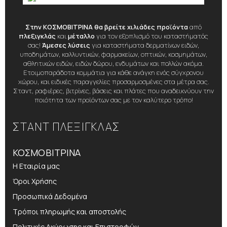
Στην ΚΟΣΜΟΒΙΤΡΙΝΑ θα βρείτε χιλιάδες προϊόντα
από
πλεξιγκλάς
και
μέταλλο
για τον εξοπλισμό του καταστήματός
σας!
Άμεσες λύσεις
για καταστήματα δερματίνων ειδών,
υποδημάτων, καλλυντικών, φαρμακείων, οπτικών, κοσμημάτων,
αθλητικών ειδών, ειδών δώρου, ενδυμάτων και πολλών ακόμα.
Ετοιμοπαράδοτα κομμάτια για κάθε ανάγκη ενός σύγχρονου
χώρου, και ειδικές παραγγελίες προσαρμοσμένες στα μέτρα σας.
Σταντ, ραφιέρες, βιτρίνες, βάσεις και πλάτες που αναδεικνύουν την
ποιότητα των προϊόντων σας με τον καλύτερο τρόπο!
ΣΤΑΝΤ ΠΛΕΞΙΓΚΛΑΣ
ΚΟΣΜΟΒΙΤΡΙΝΑ
Η Εταιρία μας
Όροι Χρήσης
Προσωπικά Δεδομένα
Τρόποι πληρωμής και αποστολής
Πολιτικές Ακύρωσης και Επιστροφών