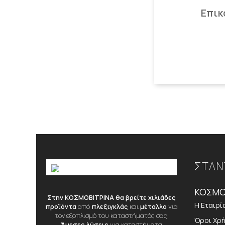
Επικ
ΣΤΑΝ
ΚΟΣΜΟ
Στην ΚΟΣΜΟΒΙΤΡΙΝΑ θα βρείτε χιλιάδες
Η Εταιρί
προϊόντα
από
πλεξιγκλάς
και
μέταλλο
για
τον εξοπλισμό του καταστήματός σας!
Όροι Χρ
Άμεσες λύσεις
για καταστήματα