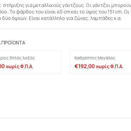
κάθετες
Σταντ για κολιέ –
 στήριξης για μεταλλικούς γάντζους. Οι γάντζοι μπορού
μπούστα
Μονές
δύο. Το φάρδος του είναι 45 cm και το ύψος του 151 cm. Οι
Σταντ με εγκοπές για
ο δύο όψεων. Είναι κατάλληλο για ζώνες, λαμπάδες κ.α.
Γεφυράκια-ΠΙ Σταντ
αλυσίδες
Ολοκληρωμένες
Σταντ για γραβάτες
προτάσεις βιτρίνας
φουλάρια-ρούχα κ.α
κοσμημάτων
Ά ΠΡΟΪΌΝΤΑ
Κρεμαστράκια
Μασίφ πλεξιγκλάς 25-
30-40-50mm πάχος
ερος 3πλός λοξός
Καθρέπτης Μεγάλος
Προσθήκη στο καλάθι
Προσθήκη στο καλ
00
€
192,00
χωρίς Φ.Π.Α.
χωρίς Φ.Π.Α.