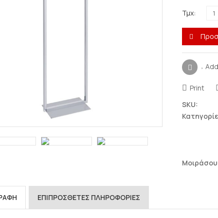
Τμχ:
Προσ
Add
Print
Σταντ για
Σταντ για Ζώνες
SKU:
κοσμήματα
Κατηγορίε
Πολλαπλά σταντ
Βάσεις για δαχτυλίδια
Μονά & διπλά σταντ
Μασίφ πλεξιγκλάς 10-
20-30mm πάχος
Βάσεις για
Πορτοφόλια –
Μασίφ πλεξιγκλάς 1-
Μοιράσου
Τσάντες
6cm ύψος & Τρίγωνα
μασίφ
Με χωρίσματα
Σταντ για σκουλαρίκια
(πορτοφολοθήκες
ΓΡΑΦΉ
ΕΠΙΠΡΌΣΘΕΤΕΣ ΠΛΗΡΟΦΟΡΊΕΣ
πάγκου)
Σταντ για βραχιόλια-
αλυσίδες-ρολόγια
Βάσεις κλιμακωτές &