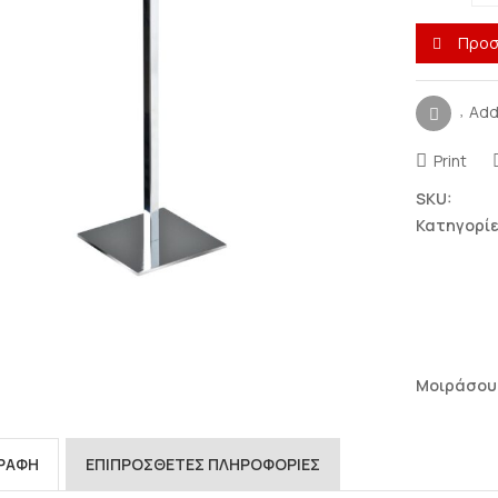
Προσ
Add
Print
SKU:
Σταντ για
Σταντ για Ζώνες
Κατηγορίε
κοσμήματα
Πολλαπλά σταντ
Βάσεις για δαχτυλίδια
Μονά & διπλά σταντ
Μασίφ πλεξιγκλάς 10-
20-30mm πάχος
Βάσεις για
Πορτοφόλια –
Μασίφ πλεξιγκλάς 1-
Τσάντες
6cm ύψος & Τρίγωνα
Μοιράσου
μασίφ
Με χωρίσματα
Σταντ για σκουλαρίκια
(πορτοφολοθήκες
πάγκου)
Σταντ για βραχιόλια-
ΓΡΑΦΉ
ΕΠΙΠΡΌΣΘΕΤΕΣ ΠΛΗΡΟΦΟΡΊΕΣ
αλυσίδες-ρολόγια
Βάσεις κλιμακωτές &