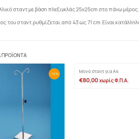
κάθετες
Σταντ για κολιέ –
μπούστα
λικό σταντ με βάση πλεξιγκλάς 25x25cm στο πάνω μέρος
Μονές
Σταντ με εγκοπές για
Γεφυράκια-ΠΙ Σταντ
ος του σταντ ρυθμίζεται από 43 ως 71 cm. Είναι κατάλλη
αλυσίδες
Ολοκληρωμένες
Σταντ για γραβάτες
προτάσεις βιτρίνας
φουλάρια-ρούχα κ.α
κοσμημάτων
Κρεμαστράκια
Μασίφ πλεξιγκλάς 25-
30-40-50mm πάχος
Ά ΠΡΟΪΌΝΤΑ
Μονό σταντ για Α4
Προσθήκη στο καλ
-10%
€
80,00
χωρίς Φ.Π.Α.