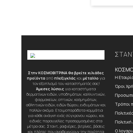
ΣΤΑΝ
ΚΟΣΜΟ
Στην ΚΟΣΜΟΒΙΤΡΙΝΑ θα βρείτε χιλιάδες
Η Εταιρί
προϊόντα
από
πλεξιγκλάς
και
μέταλλο
για
τον εξοπλισμό του καταστήματός σας!
Όροι Χρ
Άμεσες λύσεις
για καταστήματα
δερματίνων ειδών, υποδημάτων, καλλυντικών,
Προσωπι
φαρμακείων, οπτικών, κοσμημάτων,
Τρόποι 
αθλητικών ειδών, ειδών δώρου, ενδυμάτων και
πολλών ακόμα. Ετοιμοπαράδοτα κομμάτια
Πολιτικέ
για κάθε ανάγκη ενός σύγχρονου χώρου, και
ειδικές παραγγελίες προσαρμοσμένες στα
Πολιτική
μέτρα σας. Σταντ, ραφιέρες, βιτρίνες, βάσεις
Ο λογαρ
και πλάτες που αναδεικνύουν την ποιότητα