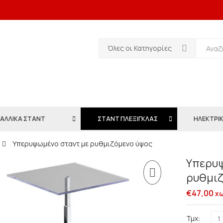
Όλες οι Κατηγορίες
ΑΛΛΙΚΑ ΣΤΑΝΤ
ΣΤΑΝΤ ΠΛΕΞΙΓΚΛΑΣ
ΗΛΕΚΤΡΙΚ
Υπερυψωμένο σταντ με ρυθμιζόμενο ύψος
Υπερυψ
ρυθμιζ
€
47,00
χω
Τμχ: