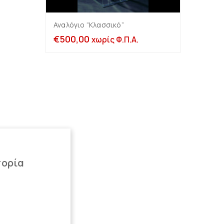
Αναλόγιο “Κλασσικό”
Διπλό
Προσθήκη στο καλάθι
€
500,00
€
120
χωρίς Φ.Π.Α.
πορία