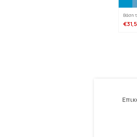
Βάση 
€
31,
Επικ