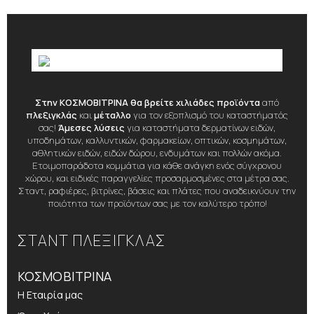
Στην ΚΟΣΜΟΒΙΤΡΙΝΑ θα βρείτε χιλιάδες προϊόντα
από
πλεξιγκλάς
και
μέταλλο
για τον εξοπλισμό του καταστήματός
σας!
Άμεσες λύσεις
για καταστήματα δερματίνων ειδών,
υποδημάτων, καλλυντικών, φαρμακείων, οπτικών, κοσμημάτων,
αθλητικών ειδών, ειδών δώρου, ενδυμάτων και πολλών ακόμα.
Ετοιμοπαράδοτα κομμάτια για κάθε ανάγκη ενός σύγχρονου
χώρου, και ειδικές παραγγελίες προσαρμοσμένες στα μέτρα σας.
Σταντ, ραφιέρες, βιτρίνες, βάσεις και πλάτες που αναδεικνύουν την
ποιότητα των προϊόντων σας με τον καλύτερο τρόπο!
ΣΤΑΝΤ ΠΛΕΞΙΓΚΛΑΣ
ΚΟΣΜΟΒΙΤΡΙΝΑ
Η Εταιρία μας