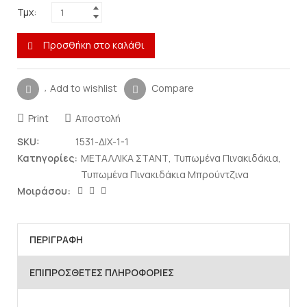
Τμχ:
Προσθήκη στο καλάθι
Add to wishlist
Compare
Print
Αποστολή
SKU:
1531-ΔΙΧ-1-1
Κατηγορίες:
ΜΕΤΑΛΛΙΚΑ ΣΤΑΝΤ
,
Τυπωμένα Πινακιδάκια
,
Τυπωμένα Πινακιδάκια Μπρούντζινα
Μοιράσου:
ΠΕΡΙΓΡΑΦΉ
ΕΠΙΠΡΌΣΘΕΤΕΣ ΠΛΗΡΟΦΟΡΊΕΣ