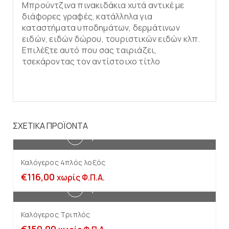
Μπρούντζινα πινακιδάκια χυτά αντικέ με
διάφορες γραφές, κατάλληλα για
καταστήματα υποδημάτων, δερμάτινων
ειδών, ειδών δώρου, τουριστικών ειδών κλπ.
Επιλέξτε αυτό που σας ταιριάζει,
τσεκάροντας τον αντίστοιχο τίτλο
ΣΧΕΤΙΚΆ ΠΡΟΪΌΝΤΑ
Προσθήκη στο καλάθι
Καλόγερος 4πλός λοξός
€
116,00
χωρίς Φ.Π.Α.
Προσθήκη στο καλάθι
Καλόγερος Τριπλός
€
150,00