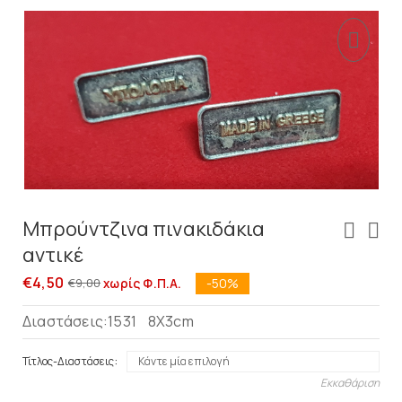
Μπρούντζινα πινακιδάκια
αντικέ
€
4,50
€
9,00
-50%
χωρίς Φ.Π.Α.
Διαστάσεις:1531 8X3cm
Τίτλος-Διαστάσεις
Εκκαθάριση