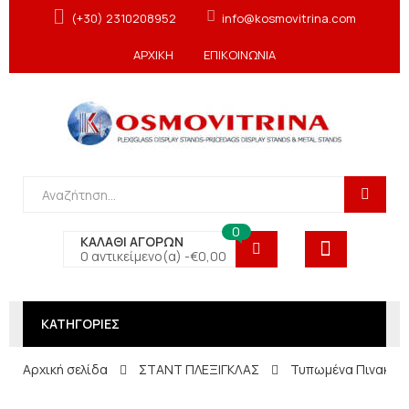
(+30) 2310208952
info@kosmovitrina.com
ΑΡΧΙΚΗ
ΕΠΙΚΟΙΝΩΝΙΑ
0
ΚΑΛΑΘΙ ΑΓΟΡΩΝ
0 αντικείμενο(α) -
€
0,00
ΚΑΤΗΓΟΡΙΕΣ
Αρχική σελίδα
ΣΤΑΝΤ ΠΛΕΞΙΓΚΛΑΣ
Τυπωμένα Πινακιδ