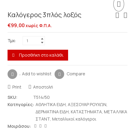
Καλόγερος 3πλός λοξός
€
99,00
χωρίς Φ.Π.Α.
Τμχ:
Προσθήκη στο καλάθι
Add to wishlist
Compare
Print
Αποστολή
SKU:
T514/50
Κατηγορίες:
ΑΘΛΗΤΙΚΑ ΕΙΔΗ
,
ΑΞΕΣΟΥΑΡ ΡΟΥΧΩΝ
,
ΔΕΡΜΑΤΙΝΑ ΕΙΔΗ
,
ΚΑΤΑΣΤΗΜΑΤΑ
,
ΜΕΤΑΛΛΙΚΑ
ΣΤΑΝΤ
,
Μεταλλικοί καλόγεροι
Μοιράσου: