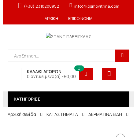
(+30) 2310208952
info@kosmovitrina.com
ΑΡΧΙΚΗ
ΕΠΙΚΟΙΝΩΝΙΑ
0
ΚΑΛΑΘΙ ΑΓΟΡΩΝ
0 αντικείμενο(α) -
€
0,00
ΚΑΤΗΓΟΡΙΕΣ
Αρχική σελίδα
ΚΑΤΑΣΤΗΜΑΤΑ
ΔΕΡΜΑΤΙΝΑ ΕΙΔΗ
Κ