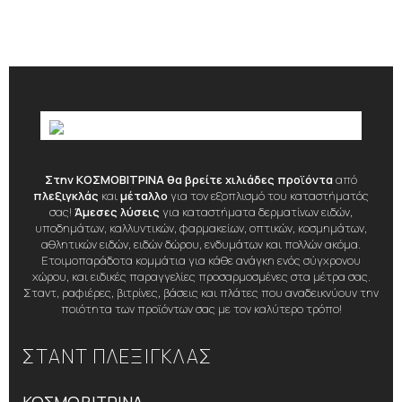
Στην ΚΟΣΜΟΒΙΤΡΙΝΑ θα βρείτε χιλιάδες προϊόντα
από
πλεξιγκλάς
και
μέταλλο
για τον εξοπλισμό του καταστήματός
σας!
Άμεσες λύσεις
για καταστήματα δερματίνων ειδών,
υποδημάτων, καλλυντικών, φαρμακείων, οπτικών, κοσμημάτων,
αθλητικών ειδών, ειδών δώρου, ενδυμάτων και πολλών ακόμα.
Ετοιμοπαράδοτα κομμάτια για κάθε ανάγκη ενός σύγχρονου
χώρου, και ειδικές παραγγελίες προσαρμοσμένες στα μέτρα σας.
Σταντ, ραφιέρες, βιτρίνες, βάσεις και πλάτες που αναδεικνύουν την
ποιότητα των προϊόντων σας με τον καλύτερο τρόπο!
ΣΤΑΝΤ ΠΛΕΞΙΓΚΛΑΣ