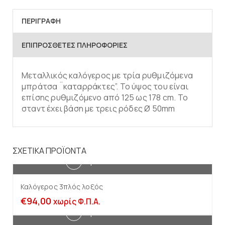
ΠΕΡΙΓΡΑΦΉ
ΕΠΙΠΡΌΣΘΕΤΕΣ ΠΛΗΡΟΦΟΡΊΕΣ
Μεταλλικός καλόγερος με τρία ρυθμιζόμενα
μπράτσα ¨καταρράκτες”. Το ύψος του είναι
επίσης ρυθμιζόμενο από 125 ως 178 cm. Το
σταντ έχει βάση με τρεις ρόδες Ø 50mm
ΣΧΕΤΙΚΆ ΠΡΟΪΌΝΤΑ
Προσθήκη στο καλάθι
Καλόγερος 3πλός λοξός
€
94,00
χωρίς Φ.Π.Α.
Προσθήκη στο καλάθι