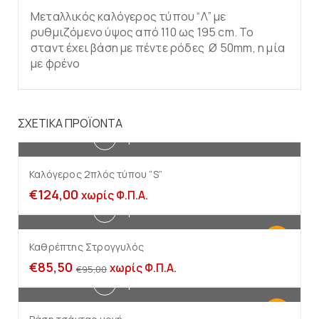
Μεταλλικός καλόγερος τύπου “Λ” με
ρυθμιζόμενο ύψος από 110 ως 195 cm. Το
σταντ έχει βάση με πέντε ρόδες Ø 50mm, η μία
με φρένο
ΣΧΕΤΙΚΆ ΠΡΟΪΌΝΤΑ
Προσθήκη στο καλάθι
Καλόγερος 2πλός τύπου “S”
€
124,00
χωρίς Φ.Π.Α.
Προσθήκη στο καλάθι
-10%
Καθρέπτης Στρογγυλός
€
85,50
χωρίς Φ.Π.Α.
€
95,00
Προσθήκη στο καλάθι
-10%