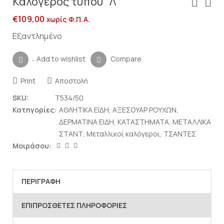
Καλόγερος τύπου “Λ”
€
109,00
χωρίς Φ.Π.Α.
Εξαντλημένο
Add to wishlist
Compare
Print
Αποστολή
SKU:
T534/50
Κατηγορίες:
ΑΘΛΗΤΙΚΑ ΕΙΔΗ
,
ΑΞΕΣΟΥΑΡ ΡΟΥΧΩΝ
,
ΔΕΡΜΑΤΙΝΑ ΕΙΔΗ
,
ΚΑΤΑΣΤΗΜΑΤΑ
,
ΜΕΤΑΛΛΙΚΑ
ΣΤΑΝΤ
,
Μεταλλικοί καλόγεροι
,
ΤΣΑΝΤΕΣ
Μοιράσου:
ΠΕΡΙΓΡΑΦΉ
ΕΠΙΠΡΌΣΘΕΤΕΣ ΠΛΗΡΟΦΟΡΊΕΣ