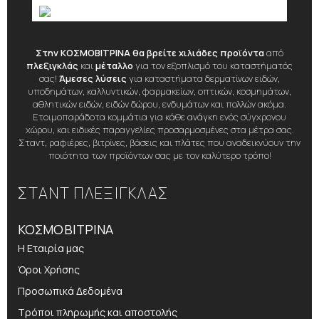
Στην ΚΟΣΜΟΒΙΤΡΙΝΑ θα βρείτε χιλιάδες προϊόντα
από
πλεξιγκλάς
και
μέταλλο
για τον εξοπλισμό του καταστήματός
σας!
Άμεσες λύσεις
για καταστήματα δερματίνων ειδών,
υποδημάτων, καλλυντικών, φαρμακείων, οπτικών, κοσμημάτων,
αθλητικών ειδών, ειδών δώρου, ενδυμάτων και πολλών ακόμα.
Ετοιμοπαράδοτα κομμάτια για κάθε ανάγκη ενός σύγχρονου
χώρου, και ειδικές παραγγελίες προσαρμοσμένες στα μέτρα σας.
Σταντ, ραφιέρες, βιτρίνες, βάσεις και πλάτες που αναδεικνύουν την
ποιότητα των προϊόντων σας με τον καλύτερο τρόπο!
ΣΤΑΝΤ ΠΛΕΞΙΓΚΛΑΣ
ΚΟΣΜΟΒΙΤΡΙΝΑ
Η Εταιρία μας
Όροι Χρήσης
Προσωπικά Δεδομένα
Τρόποι πληρωμής και αποστολής