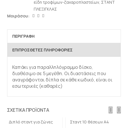
είδη τροφίμων-ζαχαροπλαστείων
,
ΣΤΑΝΤ
ΠΛΕΞΙΓΚΛΑΣ
Μοιράσου:
ΠΕΡΙΓΡΑΦΉ
ΕΠΙΠΡΌΣΘΕΤΕΣ ΠΛΗΡΟΦΟΡΊΕΣ
Καπάκι για παραλληλόγραμμο δίσκο,
διαθέσιμο σε 5 μεγέθη. Οι διαστάσεις που
αναγράφονται δίπλα σε κάθε κωδικό, είναι οι
εσωτερικές (καθαρές)
Προσθήκη στο
Προσθήκη στο
καλάθι
καλάθι
ΣΧΕΤΙΚΆ ΠΡΟΪΌΝΤΑ
Διπλό σταντ για ζώνες
Σταντ 10 θέσεων Α4