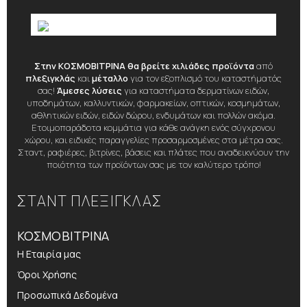
Στην ΚΟΣΜΟΒΙΤΡΙΝΑ θα βρείτε χιλιάδες προϊόντα
από
πλεξιγκλάς
και
μέταλλο
για τον εξοπλισμό του καταστήματός
σας!
Άμεσες λύσεις
για καταστήματα δερματίνων ειδών,
υποδημάτων, καλλυντικών, φαρμακείων, οπτικών, κοσμημάτων,
αθλητικών ειδών, ειδών δώρου, ενδυμάτων και πολλών ακόμα.
Ετοιμοπαράδοτα κομμάτια για κάθε ανάγκη ενός σύγχρονου
χώρου, και ειδικές παραγγελίες προσαρμοσμένες στα μέτρα σας.
Σταντ, ραφιέρες, βιτρίνες, βάσεις και πλάτες που αναδεικνύουν την
ποιότητα των προϊόντων σας με τον καλύτερο τρόπο!
ΣΤΑΝΤ ΠΛΕΞΙΓΚΛΑΣ
ΚΟΣΜΟΒΙΤΡΙΝΑ
Η Εταιρία μας
Όροι Χρήσης
Προσωπικά Δεδομένα