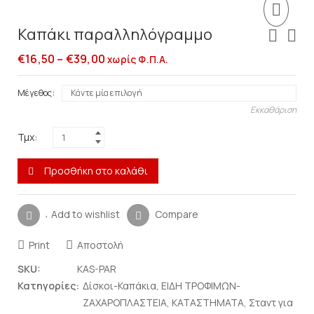
Καπάκι παραλληλόγραμμο
€
16,50
–
€
39,00
χωρίς Φ.Π.Α.
Μέγεθος
Εκκαθάριση
Τμχ:
Προσθήκη στο καλάθι
Add to wishlist
Compare
Print
Αποστολή
SKU:
KAS-PAR
Κατηγορίες:
Δίσκοι-Καπάκια
,
ΕΙΔΗ ΤΡΟΦΙΜΩΝ-
ΖΑΧΑΡΟΠΛΑΣΤΕΙΑ
,
ΚΑΤΑΣΤΗΜΑΤΑ
,
Σταντ για