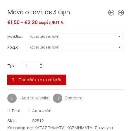
Μονό σταντ σε 3 ύψη
€
1,50
–
€
2,20
χωρίς Φ.Π.Α.
Μέγεθος
Χρώμα
Τμχ:
Προσθήκη στο καλάθι
Add to wishlist
Compare
Print
Αποστολή
SKU:
S2512
Κατηγορίες:
ΚΑΤΑΣΤΗΜΑΤΑ
,
ΚΟΣΜΗΜΑΤΑ
,
Σταντ για