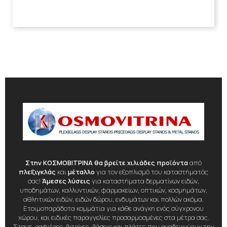
Στην ΚΟΣΜΟΒΙΤΡΙΝΑ θα βρείτε χιλιάδες προϊόντα
από
πλεξιγκλάς
και
μέταλλο
για τον εξοπλισμό του καταστήματός
σας!
Άμεσες λύσεις
για καταστήματα δερματίνων ειδών,
υποδημάτων, καλλυντικών, φαρμακείων, οπτικών, κοσμημάτων,
αθλητικών ειδών, ειδών δώρου, ενδυμάτων και πολλών ακόμα.
Ετοιμοπαράδοτα κομμάτια για κάθε ανάγκη ενός σύγχρονου
χώρου, και ειδικές παραγγελίες προσαρμοσμένες στα μέτρα σας.
Σταντ, ραφιέρες, βιτρίνες, βάσεις και πλάτες που αναδεικνύουν την