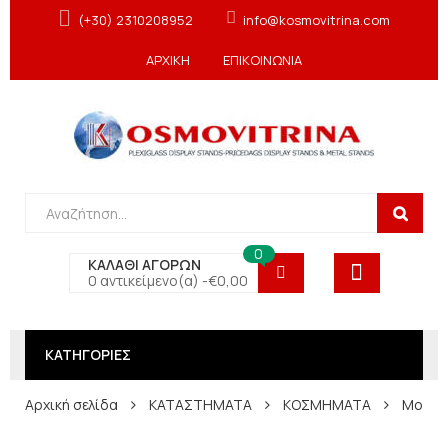
(+30) 2310208952
info@kosmovitrina.com
ΑΡΧΙΚΗ
ΕΠΙΚΟΙΝΩΝΙΑ
0
ΚΑΛΑΘΙ ΑΓΟΡΩΝ
0 αντικείμενο(α) -
€
0,00
ΚΑΤΗΓΟΡΙΕΣ
Αρχική σελίδα
ΚΑΤΑΣΤΗΜΑΤΑ
ΚΟΣΜΗΜΑΤΑ
Μονό σ