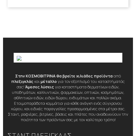
Στην ΚΟΣΜΟΒΙΤΡΙΝΑ θα βρείτε χιλιάδες προϊόντα
από
πλεξιγκλάς
και
μέταλλο
για τον εξοπλισμό του καταστήματός
σας!
Άμεσες λύσεις
για καταστήματα δερματίνων ειδών,
υποδημάτων, καλλυντικών, φαρμακείων, οπτικών, κοσμημάτων,
αθλητικών ειδών, ειδών δώρου, ενδυμάτων και πολλών ακόμα.
Ετοιμοπαράδοτα κομμάτια για κάθε ανάγκη ενός σύγχρονου
χώρου, και ειδικές παραγγελίες προσαρμοσμένες στα μέτρα σας.
Σταντ, ραφιέρες, βιτρίνες, βάσεις και πλάτες που αναδεικνύουν την
ποιότητα των προϊόντων σας με τον καλύτερο τρόπο!
ΣΤΑΝΤ ΠΛΕΞΙΓΚΛΑΣ