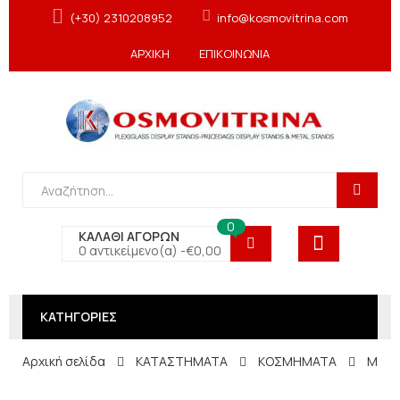
(+30) 2310208952
info@kosmovitrina.com
ΑΡΧΙΚΗ
ΕΠΙΚΟΙΝΩΝΙΑ
0
ΚΑΛΑΘΙ ΑΓΟΡΩΝ
0 αντικείμενο(α) -
€
0,00
ΚΑΤΗΓΟΡΙΕΣ
Αρχική σελίδα
ΚΑΤΑΣΤΗΜΑΤΑ
ΚΟΣΜΗΜΑΤΑ
Μπού