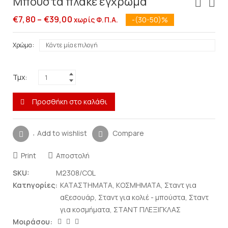
Μπούστα πλακέ έγχρωμα
€
7,80
–
€
39,00
-(30-50)%
χωρίς Φ.Π.Α.
Χρώμα
Τμχ:
Προσθήκη στο καλάθι
Add to wishlist
Compare
Print
Αποστολή
SKU:
M2308/COL
Κατηγορίες:
ΚΑΤΑΣΤΗΜΑΤΑ
,
ΚΟΣΜΗΜΑΤΑ
,
Σταντ για
αξεσουάρ
,
Σταντ για κολιέ - μπούστα
,
Σταντ
για κοσμήματα
,
ΣΤΑΝΤ ΠΛΕΞΙΓΚΛΑΣ
Μοιράσου: