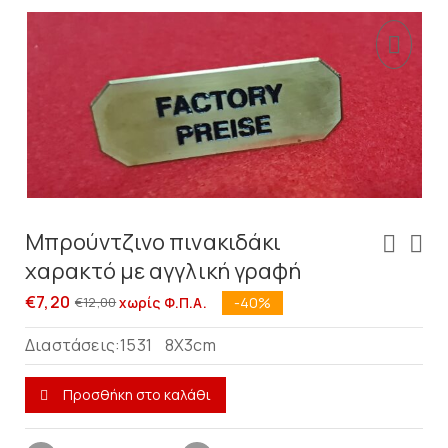
Μπρούντζινο πινακιδάκι
χαρακτό με αγγλική γραφή
€
7,20
€
12,00
-40%
χωρίς Φ.Π.Α.
Διαστάσεις:1531 8X3cm
Προσθήκη στο καλάθι