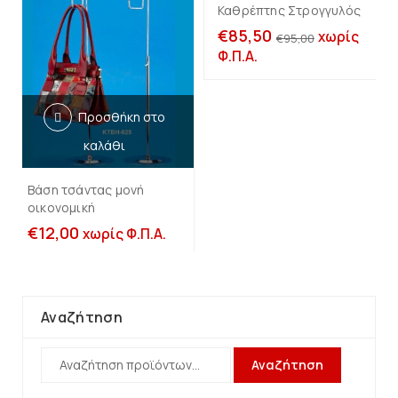
Καθρέπτης Στρογγυλός
-10%
€
85,50
χωρίς
€
95,00
Φ.Π.Α.
Προσθήκη στο
καλάθι
Βάση τσάντας μονή
οικονομική
€
12,00
χωρίς Φ.Π.Α.
Αναζήτηση
Αναζήτηση