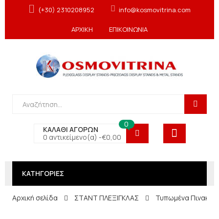
(+30) 2310208952
info@kosmovitrina.com
ΑΡΧΙΚΗ
ΕΠΙΚΟΙΝΩΝΙΑ
0
ΚΑΛΑΘΙ ΑΓΟΡΩΝ
0 αντικείμενο(α) -
€
0,00
ΚΑΤΗΓΟΡΙΕΣ
Αρχική σελίδα
ΣΤΑΝΤ ΠΛΕΞΙΓΚΛΑΣ
Τυπωμένα Πινακιδ