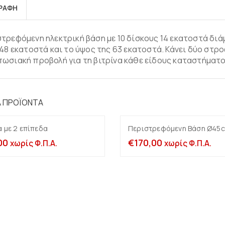
ΓΡΑΦΉ
τρεφόμενη ηλεκτρική βάση με 10 δίσκους 14 εκατοστά δι
 48 εκατοστά και το ύψος της 63 εκατοστά. Κάνει δύο στρ
ωσιακή προβολή για τη βιτρίνα κάθε είδους καταστήματ
Ά ΠΡΟΪΌΝΤΑ
α με 2 επίπεδα
Περιστρεφόμενη Βάση Ø45
Προσθήκη στο καλάθι
Προσθήκη στο καλ
00
€
170,00
χωρίς Φ.Π.Α.
χωρίς Φ.Π.Α.