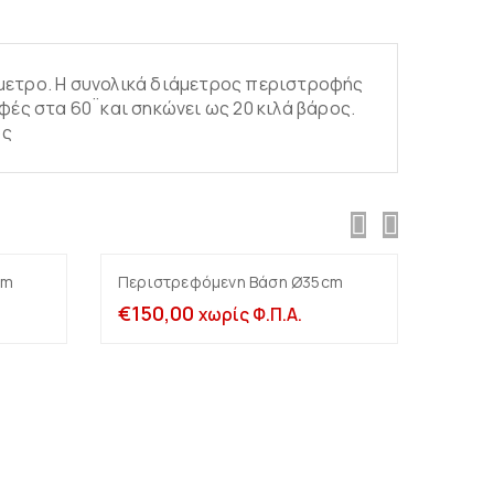
άμετρο. Η συνολικά διάμετρος περιστροφής
οφές στα 60¨και σηκώνει ως 20 κιλά βάρος.
ος
cm
Περιστρεφόμενη Βάση Ø35cm
Περι
άθι
Προσθήκη στο καλάθι
€
150,00
€
160
χωρίς Φ.Π.Α.