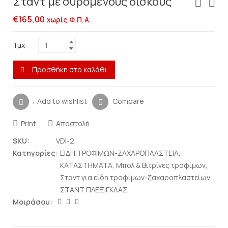
Σταντ με συρόμενους δίσκους
€
165,00
χωρίς Φ.Π.Α.
Τμχ:
Προσθήκη στο καλάθι
Add to wishlist
Compare
Print
Αποστολή
SKU:
VDI-2
Κατηγορίες:
ΕΙΔΗ ΤΡΟΦΙΜΩΝ-ΖΑΧΑΡΟΠΛΑΣΤΕΙΑ
,
ΚΑΤΑΣΤΗΜΑΤΑ
,
Μπολ & Βιτρίνες τροφίμων
,
Σταντ για είδη τροφίμων-ζαχαροπλαστείων
,
ΣΤΑΝΤ ΠΛΕΞΙΓΚΛΑΣ
Μοιράσου: