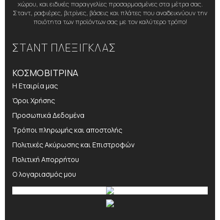
χώρου, και ειδικές παραγγελίες προσαρμοσμένες στα μέτρα σας.
Σταντ, ραφιέρες, βιτρίνες, βάσεις και πλάτες που αναδεικνύουν την
ποιότητα των προϊόντων σας με τον καλύτερο τρόπο!
ΣΤΑΝΤ ΠΛΕΞΙΓΚΛΑΣ
ΚΟΣΜΟΒΙΤΡΙΝΑ
Η Εταιρία μας
Όροι Χρήσης
Προσωπικά Δεδομένα
Τρόποι πληρωμής και αποστολής
Πολιτικές Ακύρωσης και Επιστροφών
Πολιτική Απορρήτου
Ο λογαριασμός μου