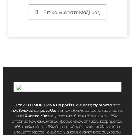
Επικοινωνήστε Μαζί μας
Στην ΚΟΣΜΟΒΙΤΡΙΝΑ θα βρείτε χιλιάδες προϊόντα
από
πλεξιγκλάς
και
μέταλλο
για τον εξοπλισμό του καταστήματός
σας!
Άμεσες λύσεις
για καταστήματα δερματίνων ειδών,
υποδημάτων, καλλυντικών, φαρμακείων, οπτικών, κοσμημάτων,
αθλητικών ειδών, ειδών δώρου, ενδυμάτων και πολλών ακόμα.
Ετοιμοπαράδοτα κομμάτια για κάθε ανάγκη ενός σύγχρονου