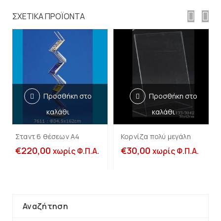
ΣΧΕΤΙΚΆ ΠΡΟΪΌΝΤΑ
Προσθήκη στο
Προσθήκη στο
καλάθι
καλάθι
Σταντ 6 θέσεων Α4
Κορνίζα πολύ μεγάλη
€
220,00
€
30,00
χωρίς Φ.Π.Α.
χωρίς Φ.Π.Α.
Αναζήτηση