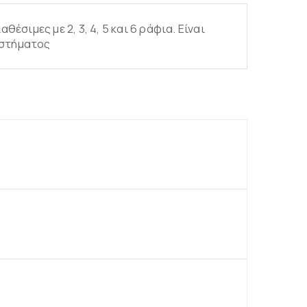
σιμες με 2, 3, 4, 5 και 6 ράφια. Είναι
αστήματος
άθι
άθι
άθι