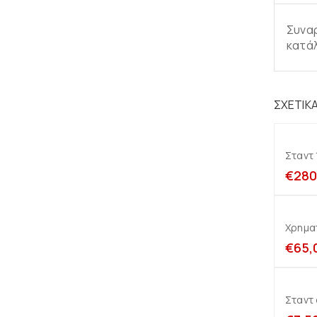
Συναρ
κατάλ
ΣΧΕΤΙΚ
Σταντ
€
280
Χρημα
€
65,
Σταντ