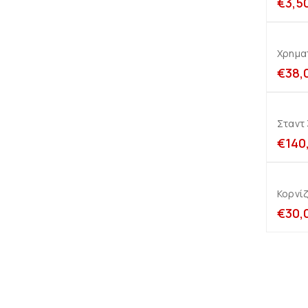
€
3,5
Χρημα
€
38,
Σταντ
€
140
Κορνίζ
€
30,