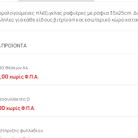
μολογούμενες πλέξιγκλας ραφιέρες με ράφια 35x25cm. Διαθέ
ληλες για κάθε είδους βιτρίνα ή και εσωτερικό χώρο κατ
Ά ΠΡΟΪΌΝΤΑ
 10 θέσεων Α4
Προσθήκη στο καλ
,00
χωρίς Φ.Π.Α.
τοσυλλέκτης D
Προσθήκη στο καλ
00
χωρίς Φ.Π.Α.
 στήριξης φυλλαδίου
Προσθήκη στο καλ