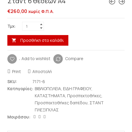
Σταντ 6 θέσεων Α4
€
260,00
χωρίς Φ.Π.Α.
Τμχ:
Προσθήκη στο καλάθι
Add to wishlist
Compare
Print
Αποστολή
SKU:
7171-6
Κατηγορίες:
ΒΙΒΛΙΟΠΩΛΕΙΑ
,
ΕΙΔΗ ΓΡΑΦΕΙΟΥ
,
ΚΑΤΑΣΤΗΜΑΤΑ
,
Προσπεκτοθήκες
,
Προσπεκτοθήκες δαπέδου
,
ΣΤΑΝΤ
ΠΛΕΞΙΓΚΛΑΣ
Μοιράσου: