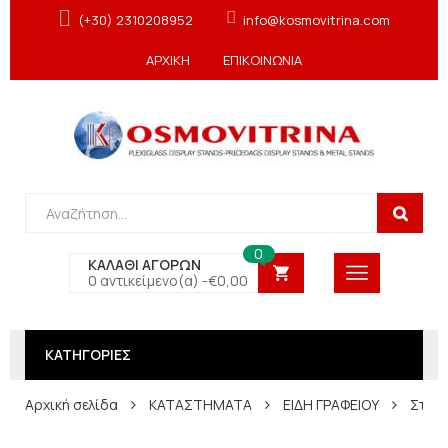
(+30) 2310208952
info@kosmovitrina.com
ΑΡΧΙΚΗ
ΕΠΙΚΟΙΝΩΝΙΑ
0
ΚΑΛΑΘΙ ΑΓΟΡΩΝ
0 αντικείμενο(α) -
€
0,00
ΚΑΤΗΓΟΡΙΕΣ
Αρχική σελίδα
ΚΑΤΑΣΤΗΜΑΤΑ
ΕΙΔΗ ΓΡΑΦΕΙΟΥ
Σταντ