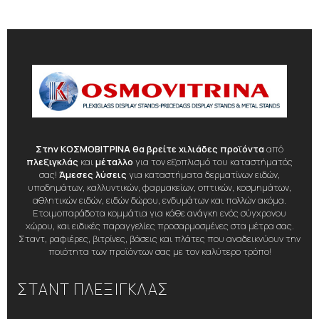
Στην ΚΟΣΜΟΒΙΤΡΙΝΑ θα βρείτε χιλιάδες προϊόντα
από
πλεξιγκλάς
και
μέταλλο
για τον εξοπλισμό του καταστήματός
σας!
Άμεσες λύσεις
για καταστήματα δερματίνων ειδών,
υποδημάτων, καλλυντικών, φαρμακείων, οπτικών, κοσμημάτων,
αθλητικών ειδών, ειδών δώρου, ενδυμάτων και πολλών ακόμα.
Ετοιμοπαράδοτα κομμάτια για κάθε ανάγκη ενός σύγχρονου
χώρου, και ειδικές παραγγελίες προσαρμοσμένες στα μέτρα σας.
Σταντ, ραφιέρες, βιτρίνες, βάσεις και πλάτες που αναδεικνύουν την
ποιότητα των προϊόντων σας με τον καλύτερο τρόπο!
ΣΤΑΝΤ ΠΛΕΞΙΓΚΛΑΣ