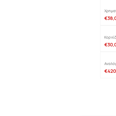
Χρημα
€
38,
Κορνίζ
€
30,
Αναλό
€
420