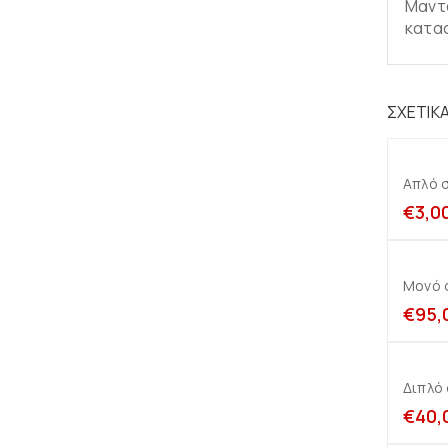
Μαντα
κατα
ΣΧΕΤΙΚ
Απλό σ
€
3,0
Μονό σ
€
95,
Διπλό 
€
40,