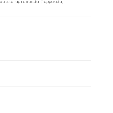
αστεία, αρτοποιεία, φαρμακεία,
άθι
άθι
άθι